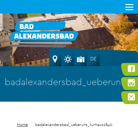
DE
badalexandersbad_ueberuns_k
Home
badalexandersbad_ueberuns_kurhaus1840