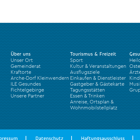
Über uns
Tourismus & Freizeit
Gesu
Unser Ort
Sport
Heil
Gemeinderat
Kultur & Veranstaltungen
Oste
Kraftorte
Ausflugsziele
Ärzt
Arche-Dorf Kleinwendern
Einkaufen & Dienstleister
Kind
ILE Gesundes
Gastgeber & Gästekarte
Musi
Fichtelgebirge
Tagungsstätten
Grup
Unsere Partner
Essen & Trinken
Anreise, Ortsplan &
Wohnmobilstellplatz
pressum
Datenschutz
Haftungsausschluss