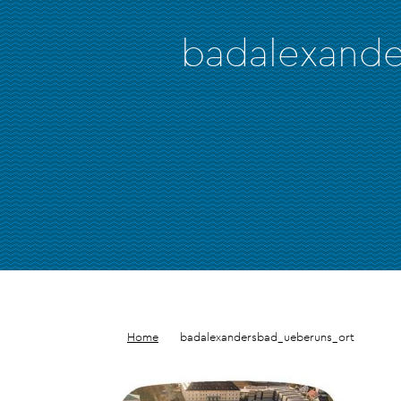
badalexande
Home
badalexandersbad_ueberuns_ort