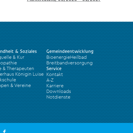
ndheit & Soziales
Gemeindeentwicklung
quelle & Kur
BioenergieHeilbad
opathie
Breitbandversorgung
e & Therapeuten
Service
erhaus Königin Luise
Kontakt
kschule
A-Z
pen & Vereine
Karriere
Downloads
Notdienste