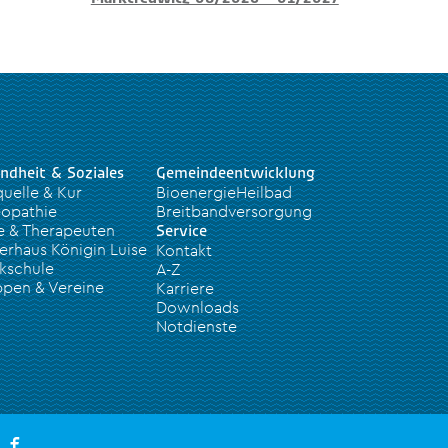
ndheit & Soziales
Gemeindeentwicklung
quelle & Kur
BioenergieHeilbad
opathie
Breitbandversorgung
e & Therapeuten
Service
erhaus Königin Luise
Kontakt
kschule
A-Z
pen & Vereine
Karriere
Downloads
Notdienste