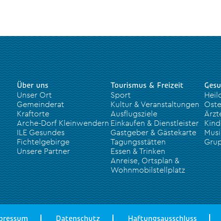
Über uns
Tourismus & Freizeit
Gesu
Unser Ort
Sport
Heil
Gemeinderat
Kultur & Veranstaltungen
Oste
Kraftorte
Ausflugsziele
Ärzt
Arche-Dorf Kleinwendern
Einkaufen & Dienstleister
Kind
ILE Gesundes
Gastgeber & Gästekarte
Musi
Fichtelgebirge
Tagungsstätten
Grup
Unsere Partner
Essen & Trinken
Anreise, Ortsplan &
Wohnmobilstellplatz
pressum
Datenschutz
Haftungsausschluss