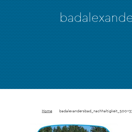
badalexande
Home
badalexandersbad_nachhaltigkeit_500x3