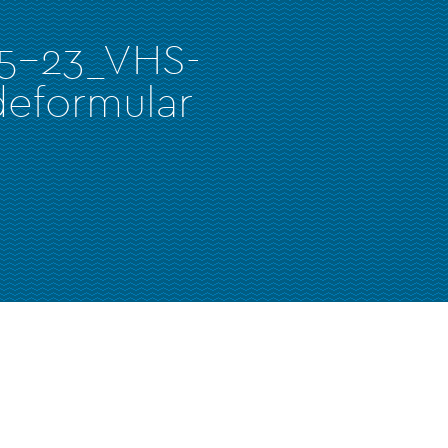
5-23_VHS-
eformular