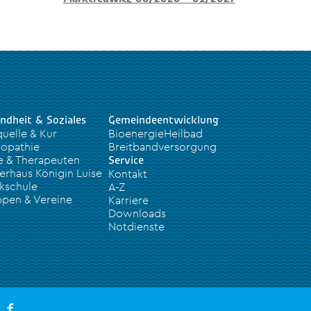
ndheit & Soziales
Gemeindeentwicklung
quelle & Kur
BioenergieHeilbad
opathie
Breitbandversorgung
e & Therapeuten
Service
erhaus Königin Luise
Kontakt
kschule
A-Z
pen & Vereine
Karriere
Downloads
Notdienste