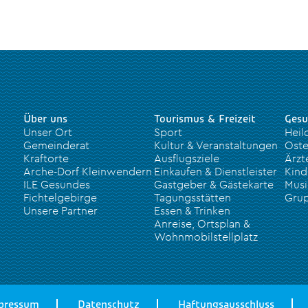
Über uns
Tourismus & Freizeit
Gesu
Unser Ort
Sport
Heil
Gemeinderat
Kultur & Veranstaltungen
Oste
Kraftorte
Ausflugsziele
Ärzt
Arche-Dorf Kleinwendern
Einkaufen & Dienstleister
Kind
ILE Gesundes
Gastgeber & Gästekarte
Musi
Fichtelgebirge
Tagungsstätten
Grup
Unsere Partner
Essen & Trinken
Anreise, Ortsplan &
Wohnmobilstellplatz
pressum
Datenschutz
Haftungsausschluss