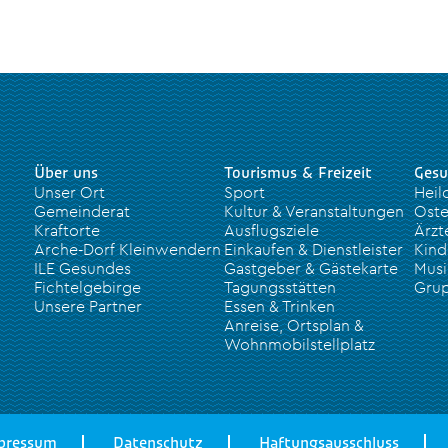
Über uns
Tourismus & Freizeit
Gesu
Unser Ort
Sport
Heil
Gemeinderat
Kultur & Veranstaltungen
Oste
Kraftorte
Ausflugsziele
Ärzt
Arche-Dorf Kleinwendern
Einkaufen & Dienstleister
Kind
ILE Gesundes
Gastgeber & Gästekarte
Musi
Fichtelgebirge
Tagungsstätten
Grup
Unsere Partner
Essen & Trinken
Anreise, Ortsplan &
Wohnmobilstellplatz
pressum
Datenschutz
Haftungsausschluss