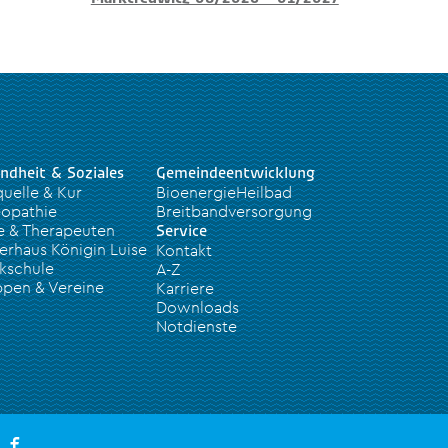
ndheit & Soziales
Gemeindeentwicklung
quelle & Kur
BioenergieHeilbad
opathie
Breitbandversorgung
e & Therapeuten
Service
erhaus Königin Luise
Kontakt
kschule
A-Z
pen & Vereine
Karriere
Downloads
Notdienste