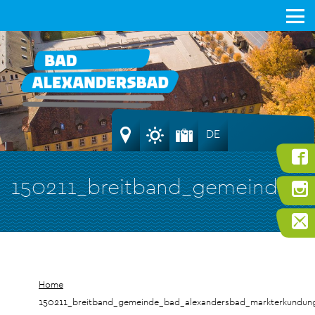
DE
150211_breitband_gemeinde_b
Home
150211_breitband_gemeinde_bad_alexandersbad_markterkundu