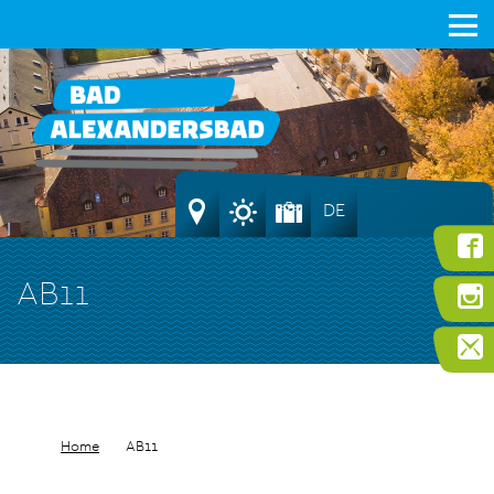
DE
AB11
Home
AB11