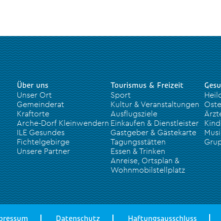
Über uns
Tourismus & Freizeit
Gesu
Unser Ort
Sport
Heil
Gemeinderat
Kultur & Veranstaltungen
Oste
Kraftorte
Ausflugsziele
Ärzt
Arche-Dorf Kleinwendern
Einkaufen & Dienstleister
Kind
ILE Gesundes
Gastgeber & Gästekarte
Musi
Fichtelgebirge
Tagungsstätten
Grup
Unsere Partner
Essen & Trinken
Anreise, Ortsplan &
Wohnmobilstellplatz
pressum
Datenschutz
Haftungsausschluss