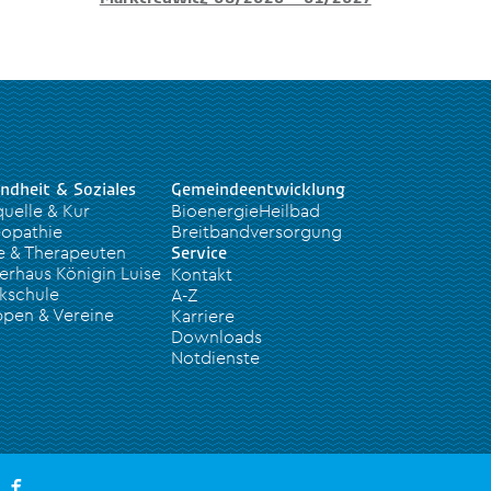
ndheit & Soziales
Gemeindeentwicklung
quelle & Kur
BioenergieHeilbad
opathie
Breitbandversorgung
e & Therapeuten
Service
erhaus Königin Luise
Kontakt
kschule
A-Z
pen & Vereine
Karriere
Downloads
Notdienste