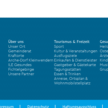
Über uns
Tourismus & Freizeit
Gesu
Unser Ort
Sport
Heil
Gemeinderat
Kultur & Veranstaltungen
Oste
Kraftorte
Ausflugsziele
Ärzt
Arche-Dorf Kleinwendern
Einkaufen & Dienstleister
Kind
ILE Gesundes
Gastgeber & Gästekarte
Musi
Fichtelgebirge
Tagungsstätten
Grup
Unsere Partner
Essen & Trinken
Anreise, Ortsplan &
Wohnmobilstellplatz
pressum
Datenschutz
Haftungsausschluss