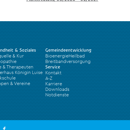
ndheit & Soziales
Gemeindeentwicklung
quelle & Kur
BioenergieHeilbad
opathie
Breitbandversorgung
e & Therapeuten
Service
erhaus Königin Luise
Kontakt
kschule
A-Z
pen & Vereine
Karriere
Downloads
Notdienste