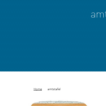
amt
Home
amtstafel