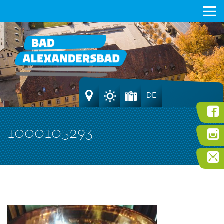
DE
1000105293