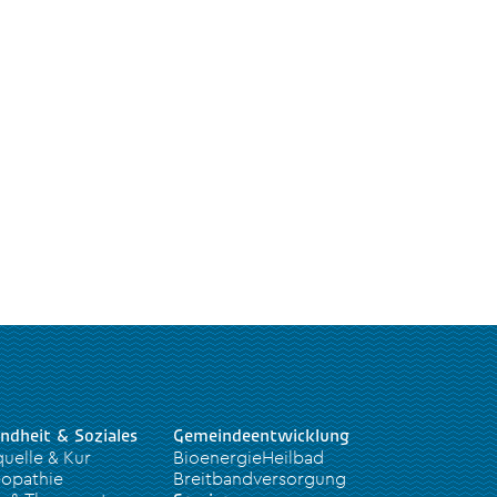
ndheit & Soziales
Gemeindeentwicklung
quelle & Kur
BioenergieHeilbad
opathie
Breitbandversorgung