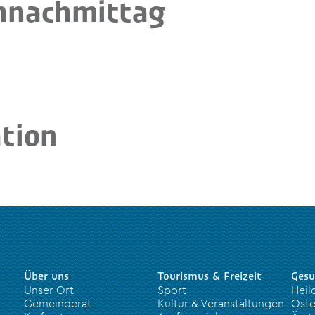
nnachmittag
tion
Über uns
Tourismus & Freizeit
Gesu
Unser Ort
Sport
Heil
Gemeinderat
Kultur & Veranstaltungen
Oste