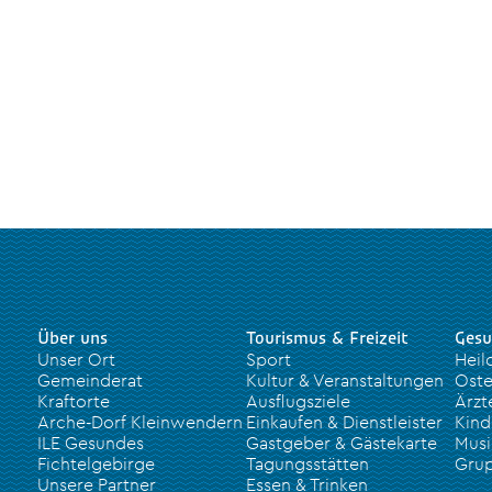
Über uns
Tourismus & Freizeit
Gesu
Unser Ort
Sport
Heil
Gemeinderat
Kultur & Veranstaltungen
Oste
Kraftorte
Ausflugsziele
Ärzt
Arche-Dorf Kleinwendern
Einkaufen & Dienstleister
Kind
ILE Gesundes
Gastgeber & Gästekarte
Musi
Fichtelgebirge
Tagungsstätten
Grup
Unsere Partner
Essen & Trinken