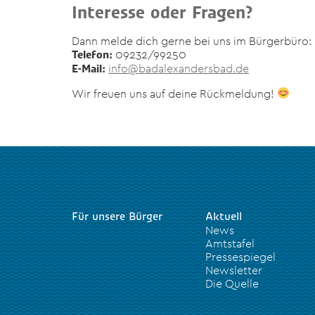
Interesse oder Fragen?
Dann melde dich gerne bei uns im Bürgerbüro:
09232/99250
Telefon:
info@badalexandersbad.de
E-Mail:
Wir freuen uns auf deine Rückmeldung!
Für unsere Bürger
Aktuell
News
Amtstafel
Pressespiegel
Newsletter
Die Quelle