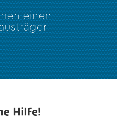
chen einen
austräger
e Hilfe!