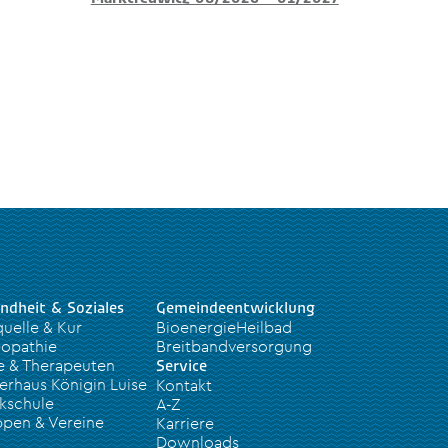
ndheit & Soziales
Gemeindeentwicklung
quelle & Kur
BioenergieHeilbad
opathie
Breitbandversorgung
e & Therapeuten
Service
erhaus Königin Luise
Kontakt
kschule
A-Z
pen & Vereine
Karriere
Downloads