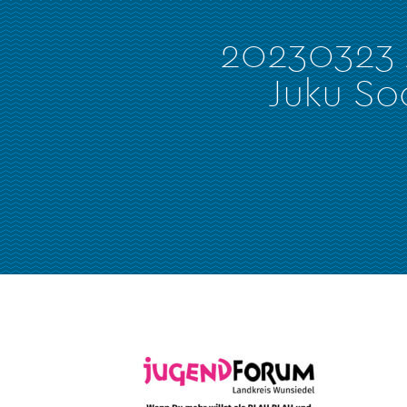
20230323
Juku So