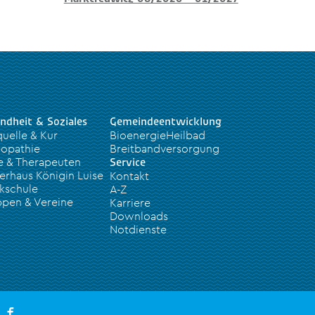
ndheit & Soziales
Gemeindeentwicklung
quelle & Kur
BioenergieHeilbad
opathie
Breitbandversorgung
e & Therapeuten
Service
erhaus Königin Luise
Kontakt
kschule
A-Z
pen & Vereine
Karriere
Downloads
Notdienste