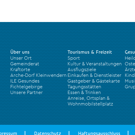
Über uns
Tourismus & Freizeit
Gesu
Unser Ort
Sport
Heil
Gemeinderat
Kultur & Veranstaltungen
Oste
Kraftorte
Ausflugsziele
Ärzt
Arche-Dorf Kleinwendern
Einkaufen & Dienstleister
Kind
ILE Gesundes
Gastgeber & Gästekarte
Musi
Fichtelgebirge
Tagungsstätten
Grup
Unsere Partner
Essen & Trinken
Anreise, Ortsplan &
Wohnmobilstellplatz
pressum
Datenschutz
Haftungsausschluss