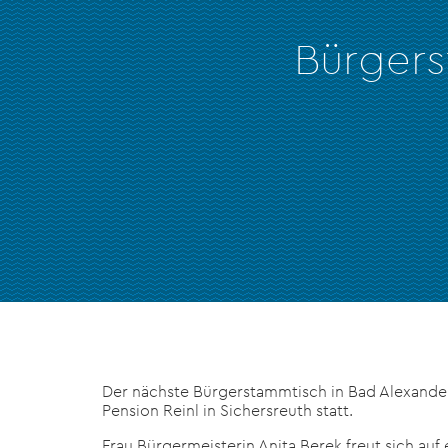
Bürger
Der nächste Bürgerstammtisch in Bad Alexande
Pension Reinl in Sichersreuth statt.
Frau Bürgermeisterin Anita Berek freut sich au