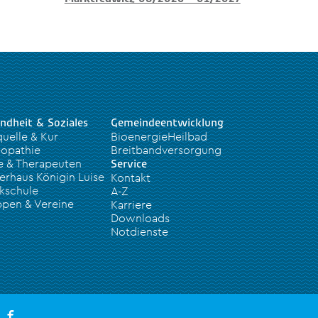
ndheit & Soziales
Gemeindeentwicklung
quelle & Kur
BioenergieHeilbad
opathie
Breitbandversorgung
e & Therapeuten
Service
erhaus Königin Luise
Kontakt
kschule
A-Z
pen & Vereine
Karriere
Downloads
Notdienste