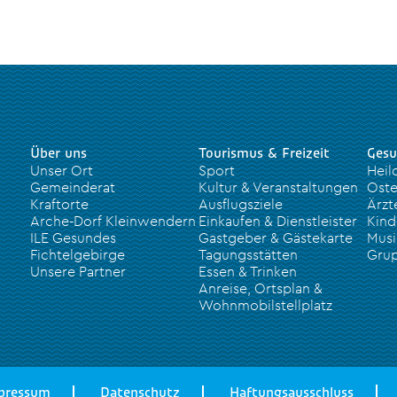
Über uns
Tourismus & Freizeit
Gesu
Unser Ort
Sport
Heil
Gemeinderat
Kultur & Veranstaltungen
Oste
Kraftorte
Ausflugsziele
Ärzt
Arche-Dorf Kleinwendern
Einkaufen & Dienstleister
Kind
ILE Gesundes
Gastgeber & Gästekarte
Musi
Fichtelgebirge
Tagungsstätten
Grup
Unsere Partner
Essen & Trinken
Anreise, Ortsplan &
Wohnmobilstellplatz
pressum
Datenschutz
Haftungsausschluss