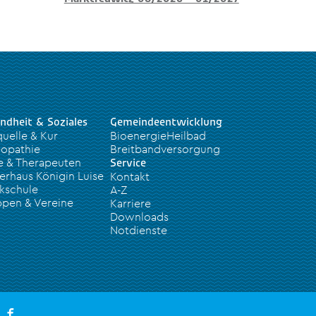
ndheit & Soziales
Gemeindeentwicklung
quelle & Kur
BioenergieHeilbad
opathie
Breitbandversorgung
e & Therapeuten
Service
erhaus Königin Luise
Kontakt
kschule
A-Z
pen & Vereine
Karriere
Downloads
Notdienste