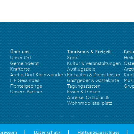
Über uns
Tourismus & Freizeit
Gesu
Unser Ort
Sport
Heil
Gemeinderat
Kultur & Veranstaltungen
Oste
Kraftorte
Ausflugsziele
Ärzt
Arche-Dorf Kleinwendern
Einkaufen & Dienstleister
Kind
ILE Gesundes
Gastgeber & Gästekarte
Musi
Fichtelgebirge
Tagungsstätten
Grup
Unsere Partner
Essen & Trinken
Anreise, Ortsplan &
Wohnmobilstellplatz
pressum
Datenschutz
Haftungsausschluss