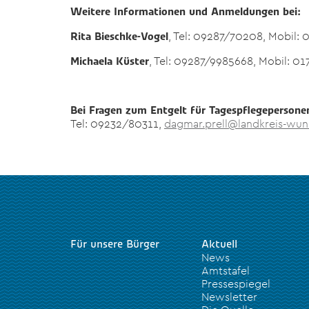
Weitere Informationen und Anmeldungen bei:
, Tel: 09287/70208, Mobil
Rita Bieschke-Vogel
, Tel: 09287/9985668, Mobil: 0
Michaela Küster
Bei Fragen zum Entgelt für Tagespflegepersone
Tel: 09232/80311,
dagmar.prell@landkreis-wun
Für unsere Bürger
Aktuell
News
Amtstafel
Pressespiegel
Newsletter