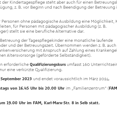
t der Kindertagespflege steht aber auch für einen Betreuung
erfügung, z. B. vor Beginn und nach Beendigung der Betreuung 
für Personen ohne pädagogische Ausbildung eine Möglichkeit, 
leiten, für Personen mit pädagogischer Ausbildung (z. B.
r) stellt sie eine berufliche Alternative dar.
 Betreuung der Tagespflegekinder eine monatliche laufende
 Kinder und der Betreuungszeit. Übernommen werden z. B. auch
rankenversicherung mit Anspruch auf Zahlung eines Krankenge
nen Altersvorsorge (geförderte Selbständigkeit).
on erforderliche
umfasst 160 Unterrichtsei
Qualifizierungskurs
ur eine verkürzte Qualifizierung.
und endet voraussichtlich im März 2024.
 September 2023
im „Familienzentrum“ (
tags von 16.45 Uhr bis 20.00 Uhr
FA
um 19.00 Uhr im FAM, Karl-Marx-Str. 8 in Selb statt.