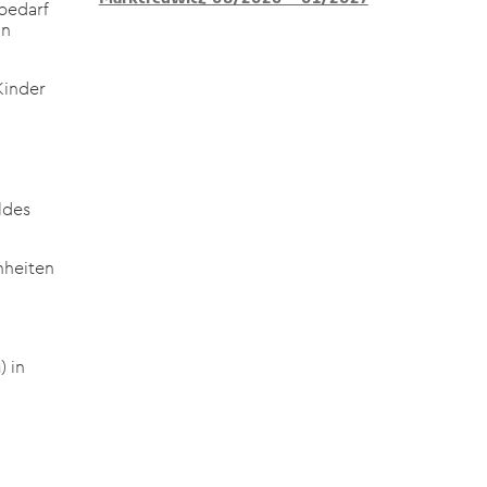
sbedarf
in
Kinder
ldes
nheiten
) in
M