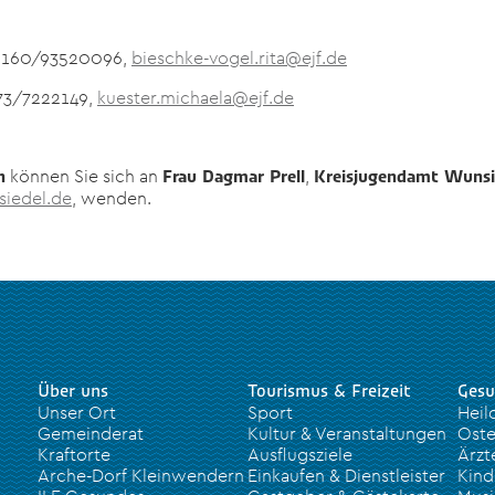
: 0160/93520096,
bieschke-vogel.rita@ejf.de
173/7222149,
kuester.michaela@ejf.de
können Sie sich an
,
n
Frau Dagmar Prell
Kreisjugendamt Wunsi
siedel.de
, wenden.
Über uns
Tourismus & Freizeit
Gesu
Unser Ort
Sport
Heil
Gemeinderat
Kultur & Veranstaltungen
Oste
Kraftorte
Ausflugsziele
Ärzt
Arche-Dorf Kleinwendern
Einkaufen & Dienstleister
Kind