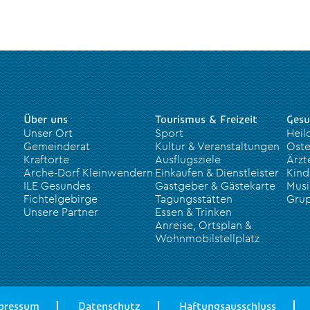
Über uns
Tourismus & Freizeit
Gesu
Unser Ort
Sport
Heil
Gemeinderat
Kultur & Veranstaltungen
Oste
Kraftorte
Ausflugsziele
Ärzt
Arche-Dorf Kleinwendern
Einkaufen & Dienstleister
Kind
ILE Gesundes
Gastgeber & Gästekarte
Musi
Fichtelgebirge
Tagungsstätten
Grup
Unsere Partner
Essen & Trinken
Anreise, Ortsplan &
Wohnmobilstellplatz
pressum
Datenschutz
Haftungsausschluss