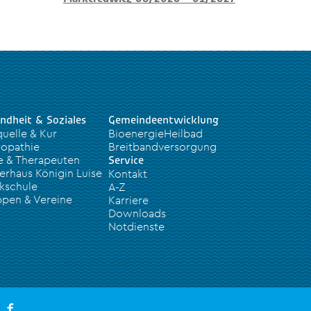
ndheit & Soziales
Gemeindeentwicklung
quelle & Kur
BioenergieHeilbad
opathie
Breitbandversorgung
e & Therapeuten
Service
erhaus Königin Luise
Kontakt
kschule
A-Z
pen & Vereine
Karriere
Downloads
Notdienste