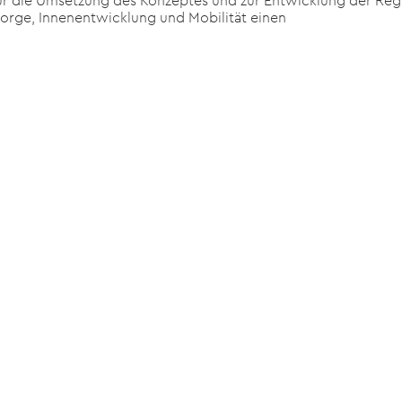
ür die Umsetzung des Konzeptes und zur Entwicklung der Reg
orge, Innenentwicklung und Mobilität einen