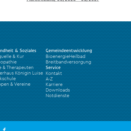
ndheit & Soziales
Gemeindeentwicklung
quelle & Kur
BioenergieHeilbad
opathie
Breitbandversorgung
e & Therapeuten
Service
erhaus Königin Luise
Kontakt
kschule
A-Z
pen & Vereine
Karriere
Downloads
Notdienste