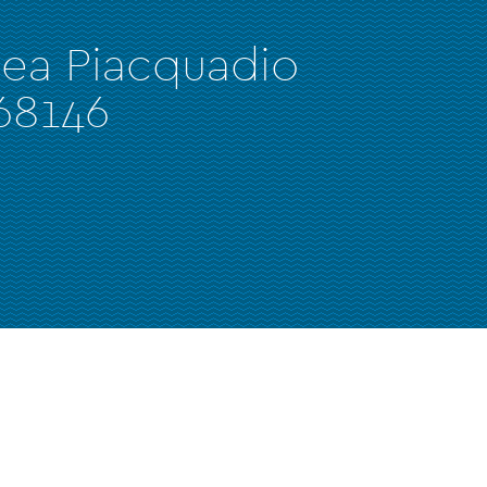
rea Piacquadio
68146