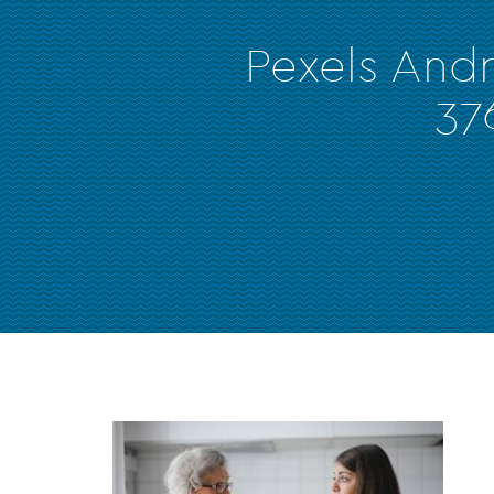
Pexels And
37