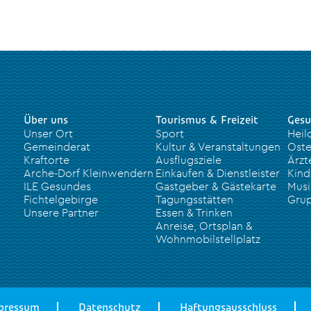
Über uns
Tourismus & Freizeit
Gesu
Unser Ort
Sport
Heil
Gemeinderat
Kultur & Veranstaltungen
Oste
Kraftorte
Ausflugsziele
Ärzt
Arche-Dorf Kleinwendern
Einkaufen & Dienstleister
Kind
ILE Gesundes
Gastgeber & Gästekarte
Musi
Fichtelgebirge
Tagungsstätten
Grup
Unsere Partner
Essen & Trinken
Anreise, Ortsplan &
Wohnmobilstellplatz
pressum
Datenschutz
Haftungsausschluss