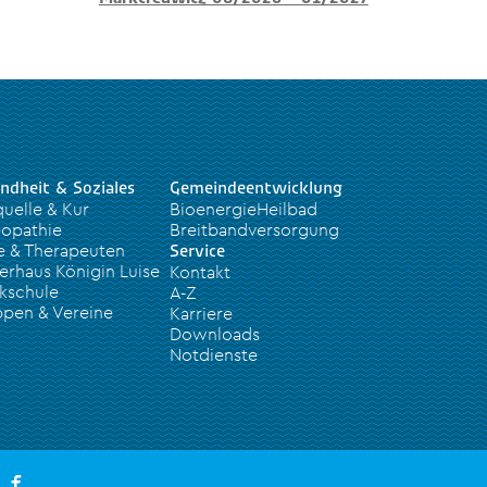
ndheit & Soziales
Gemeindeentwicklung
quelle & Kur
BioenergieHeilbad
opathie
Breitbandversorgung
e & Therapeuten
Service
erhaus Königin Luise
Kontakt
kschule
A-Z
pen & Vereine
Karriere
Downloads
Notdienste