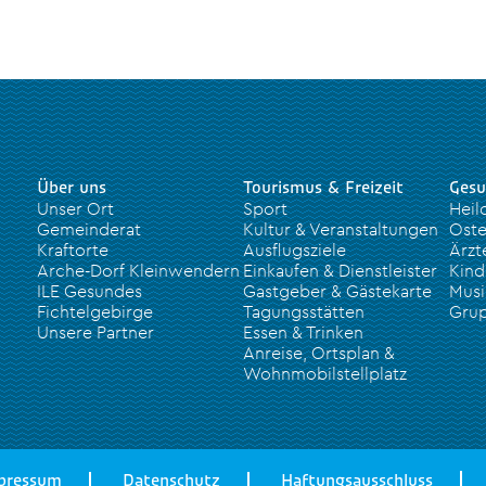
Über uns
Tourismus & Freizeit
Gesu
Unser Ort
Sport
Heil
Gemeinderat
Kultur & Veranstaltungen
Oste
Kraftorte
Ausflugsziele
Ärzt
Arche-Dorf Kleinwendern
Einkaufen & Dienstleister
Kind
ILE Gesundes
Gastgeber & Gästekarte
Musi
Fichtelgebirge
Tagungsstätten
Grup
Unsere Partner
Essen & Trinken
Anreise, Ortsplan &
Wohnmobilstellplatz
pressum
Datenschutz
Haftungsausschluss