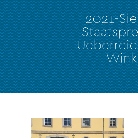
2021-Si
Staatspr
Ueberreic
Winkl