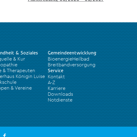
ndheit & Soziales
Gemeindeentwicklung
quelle & Kur
BioenergieHeilbad
opathie
Breitbandversorgung
e & Therapeuten
Service
erhaus Königin Luise
Kontakt
kschule
A-Z
pen & Vereine
Karriere
Downloads
Notdienste