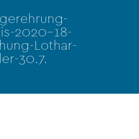
egerehrung-
eis-2020-18-
hung-Lothar-
er-30.7.