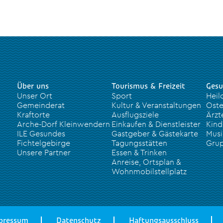
Über uns
Tourismus & Freizeit
Gesu
Unser Ort
Sport
Heil
Gemeinderat
Kultur & Veranstaltungen
Oste
Kraftorte
Ausflugsziele
Ärzt
Arche-Dorf Kleinwendern
Einkaufen & Dienstleister
Kind
ILE Gesundes
Gastgeber & Gästekarte
Musi
Fichtelgebirge
Tagungsstätten
Grup
Unsere Partner
Essen & Trinken
Anreise, Ortsplan &
Wohnmobilstellplatz
pressum
Datenschutz
Haftungsausschluss