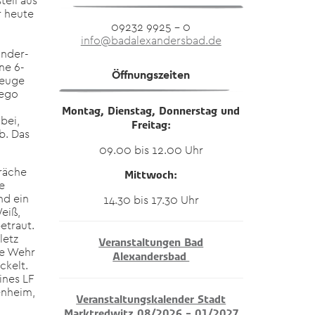
tell aus
r heute
09232 9925 – 0
info@badalexandersbad.de
inder-
ne 6-
Öffnungszeiten
zeuge
tego
Montag, Dienstag, Donnerstag und
bei,
Freitag:
b. Das
09.00 bis 12.00 Uhr
räche
Mittwoch:
e
nd ein
14.30 bis 17.30 Uhr
eiß,
etraut.
letz
Veranstaltungen Bad
ie Wehr
Alexandersbad
ckelt.
ines LF
enheim,
Veranstaltungskalender Stadt
Marktredwitz 08/2026 – 01/2027