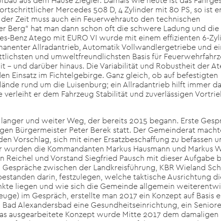
ufbau aus dem Hause Ziegler. Damals wie heute ist das Fahrges
tschrittlicher Mercedes 508 D, 4 Zylinder mit 80 PS, so ist e
der Zeit muss auch ein Feuerwehrauto den technischen
r Berg“ hat man dann schon oft die schwere Ladung und die
s-Benz Atego mit EURO VI wurde mit einem effizienten 6-Zyl
manenter Allradantrieb, Automatik Vollwandlergetriebe und ei
ittlichsten und umweltfreundlichsten Basis für Feuerwehrfahr
t – und darüber hinaus. Die Variabilität und Robustheit der A
den Einsatz im Fichtelgebirge. Ganz gleich, ob auf befestigten
ände rund um die Luisenburg; ein Allradantrieb hilft immer da
 verleiht er dem Fahrzeug Stabilität und zuverlässigen Vortrie
 langer und weiter Weg, der bereits 2015 begann. Erste Gesp
en Bürgermeister Peter Berek statt. Der Gemeinderat macht
en Vorschlag, sich mit einer Ersatzbeschaffung zu befassen u
ehr wurden die Kommandanten Markus Hausmann und Markus W
an Reichel und Vorstand Siegfried Pausch mit dieser Aufgabe b
n Gespräche zwischen der Landkreisführung, KBR Wieland Sch
bestanden darin, festzulegen, welche taktische Ausrichtung d
nkte liegen und wie sich die Gemeinde allgemein weiterentwi
uge) im Gespräch, erstellte man 2017 ein Konzept auf Basis e
in Bad Alexandersbad eine Gesundheitseinrichtung, ein Senior
 Das ausgearbeitete Konzept wurde Mitte 2017 dem damaligen