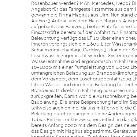
Rosenbauer werden? MAN Mercedes, Iveco? Die
Angebot für das Fahrgestell stammte aus dem 
gewann die Firma Magirus aus Ulm. Nun stand e
AluFire 3-Aufbau aus dem Hause Magirus. Ausges
aufgebaut. Das Fahrzeug bietet Platz für eine L
Einsatzkräfte bereits auf der Anfahrt zur Eins
Beleuchtung verfügt das LF 10 über einen pne
Inneren verbirgt sich ein 1.600 Liter Wassertan
Schaumzumischanlage Caddisys 30 kann der Sch
Löschwasser zugemischt werden. Systemtrenner
Wasserentnahme sind ergonomisch im Fahrzeugin
10–1000 mit einer Pumpleistung von 1.000 Lite
umfangreichen Beladung zur Brandbekämpfung 
dem Vorgänger, dem Löschgruppenfahrzeug LF 8
Litern Wasser und durch die Beladung für techn
Brandeinsatz direkt im Fahrzeug ausrüsten und
zurückgreifen. Damit war die Ausschreibung be
Bauplanung. Die erste Besprechung fand im Se
teilweise auch online, da uns mittlerweile di
Beladung durchgegangen, etliche Änderungen 
Tobias Peltzer rückte zwischenzeitlich in das 
bereits Anfang 2020 mit dem Design des neu
das Design mit Magirus abgestimmt. Gerätewar
komplette Koordination. Zugführer Jörg Kast