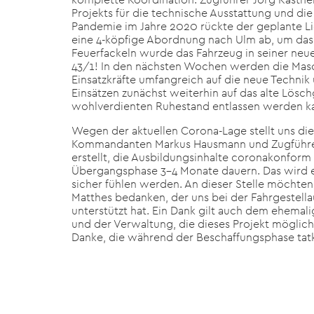
Projekts für die technische Ausstattung und di
Pandemie im Jahre 2020 rückte der geplante L
eine 4-köpfige Abordnung nach Ulm ab, um da
Feuerfackeln wurde das Fahrzeug in seiner neu
43/1! In den nächsten Wochen werden die Masc
Einsatzkräfte umfangreich auf die neue Technik
Einsätzen zunächst weiterhin auf das alte Lösc
wohlverdienten Ruhestand entlassen werden k
Wegen der aktuellen Corona-Lage stellt uns di
Kommandanten Markus Hausmann und Zugführer 
erstellt, die Ausbildungsinhalte coronakonform
Übergangsphase 3–4 Monate dauern. Das wird ei
sicher fühlen werden. An dieser Stelle möchte
Matthes bedanken, der uns bei der Fahrgestell
unterstützt hat. Ein Dank gilt auch dem ehema
und der Verwaltung, die dieses Projekt mögli
Danke, die während der Beschaffungsphase tatk