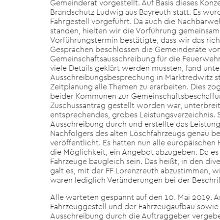
Gemeinderat vorgestellt. Auf Basis dieses Konz
Brandschutz Ludwig aus Bayreuth statt. Es wu
Fahrgestell vorgeführt. Da auch die Nachbarwe
standen, hielten wir die Vorführung gemeinsam 
Vorführungstermin bestätigte, dass wir das ri
Gesprächen beschlossen die Gemeinderäte von 
Gemeinschaftsausschreibung für die Feuerwehr
viele Details geklärt werden mussten, fand unte
Ausschreibungsbesprechung in Marktredwitz stat
Zeitplanung alle Themen zu erarbeiten. Dies zog
beider Kommunen zur Gemeinschaftsbeschaffu
Zuschussantrag gestellt worden war, unterbre
entsprechendes, grobes Leistungsverzeichnis. S
Ausschreibung durch und erstellte das Leistungs
Nachfolgers des alten Löschfahrzeugs genau b
veröffentlicht. Es hatten nun alle europäische
die Möglichkeit, ein Angebot abzugeben. Da e
Fahrzeuge baugleich sein. Das heißt, in den di
galt es, mit der FF Lorenzreuth abzustimmen, w
waren lediglich Veränderungen bei der Beschrif
Alle warteten gespannt auf den 10. Mai 2019. 
Fahrzeuggestell und der Fahrzeugaufbau sowi
Ausschreibung durch die Auftraggeber vergeben