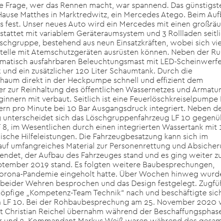
 Frage, wer das Rennen macht, war spannend. Das günstigst
Hause Matthes in Marktredwitz, ein Mercedes Atego. Beim Au
s fest. Unser neues Auto wird ein Mercedes mit einen großr
tattet mit variablem Geräteraumsystem und 3 Rollladen seitl
öschgruppe, bestehend aus neun Einsatzkräften, wobei sich vi
atzstelle mit Atemschutzgeräten ausrüsten können. Neben der 
umatisch ausfahrbaren Beleuchtungsmast mit LED-Scheinwerfe
k und ein zusätzlicher 120 Liter Schaumtank. Durch die
aum direkt in der Heckpumpe schnell und effizient dem
 zur Reinhaltung des öffentlichen Wassernetzes und Armatur
nern mit verbaut. Seitlich ist eine Feuerlöschkreiselpumpe
rn pro Minute bei 10 Bar Ausgangsdruck integriert. Neben d
unterscheidet sich das Löschgruppenfahrzeug LF 10 gegenü
, im Wesentlichen durch einen integrierten Wassertank mit
ische Hilfeleistungen. Die Fahrzeugbesatzung kann sich im
 auf umfangreiches Material zur Personenrettung und Absiche
endet, der Aufbau des Fahrzeuges stand und es ging weiter z
ptember 2019 stand. Es folgten weitere Baubesprechungen,
e Corona-Pandemie eingeholt hatte. Über Wochen hinweg wurd
beider Wehren besprochen und das Design festgelegt. Zugfü
4-köpfige „Kompetenz-Team Technik“ nach und beschäftigte sic
en LF 10. Bei der Rohbaubesprechung am 25. November 2020
t Christian Reichel übernahm während der Beschaffungsphase
ner und 2. Kommandant Markus Weiß waren während des gesa