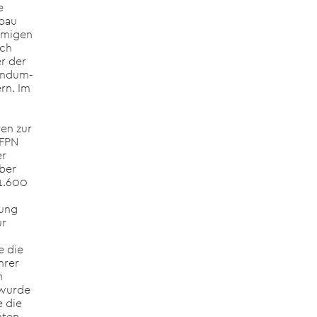
e
fbau
äumigen
ich
er der
Rundum-
rn. Im
en zur
 FPN
er
ber
 1.600
rung
ur
e die
hrer
h
 wurde
 die
mten