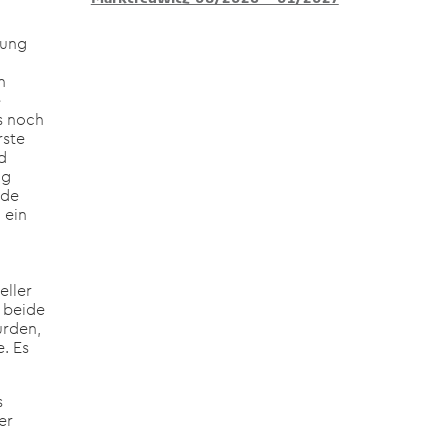
fung
n
e
s noch
rste
d
ag
nde
 ein
eller
 beide
urden,
. Es
s
er