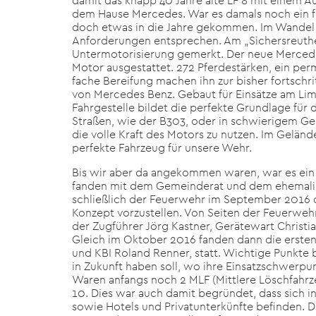
damit das knapp 40 Jahre alte LF 8 mit einem A
dem Hause Mercedes. War es damals noch ein for
doch etwas in die Jahre gekommen. Im Wandel 
Anforderungen entsprechen. Am „Sichersreuthe
Untermotorisierung gemerkt. Der neue Mercede
Motor ausgestattet. 272 Pferdestärken, ein per
fache Bereifung machen ihn zur bisher fortschr
von Mercedes Benz. Gebaut für Einsätze am Limi
Fahrgestelle bildet die perfekte Grundlage für 
Straßen, wie der B303, oder in schwierigem Gel
die volle Kraft des Motors zu nutzen. Im Gelände
perfekte Fahrzeug für unsere Wehr.
Bis wir aber da angekommen waren, war es ein
fanden mit dem Gemeinderat und dem ehemalig
schließlich der Feuerwehr im September 2016 d
Konzept vorzustellen. Von Seiten der Feuerw
der Zugführer Jörg Kastner, Gerätewart Christi
Gleich im Oktober 2016 fanden dann die erste
und KBI Roland Renner, statt. Wichtige Punkte 
in Zukunft haben soll, wo ihre Einsatzschwerpu
Waren anfangs noch 2 MLF (Mittlere Löschfahrze
10. Dies war auch damit begründet, dass sich 
sowie Hotels und Privatunterkünfte befinden.