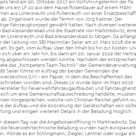
epts fand am 20. Oktober 2017 ein Vorführungstermin der Fa.
rde uns ein LF 10 aus dem Hause Rosenbauer auf einem MAN-
hren aus Lorenzreuth und Pullenreuth vor einer Ersatzbeschaf
ab. Organisiert wurde der Termin von Jörg Kastner. Der
chtige Fahrzeugkonzept gewählt hatten. Nach diversen weitere
Bad Alexandersbad und die Stadträte von Marktredwitz, ein
en Lorenzreuth und Bad Alexandersbad zu tätigen. Da anfang
r der Leitung von SBI Maximilian Seiler am 27. März 2018 die e
t. Es galt, vom Aufbau über den Inhalt bis hin zur Kosten- un
 sich über ein Jahr hin, bis dann am 20. Januar 2019 der Vertr
ng abgeschlossen werden konnte. Nachdem der entspreche
itete das „Kompetenz-Team Technik“ der Gemeindeverwaltung
BI Seiler führte im Auftrag der beiden Gemeinden die
verzeichnis (LV) – ein Papier, in dem die Beschaffenheit des
eschrieben worden sind. Dieses LV wurde dann im März 2019
n Hersteller für Feuerwehrfahrzeugaufbauten und Fahrzeugherst
s sich um eine Gemeinschaftsausschreibung handelte, mussten
versen Vorgesprächen, welche von Christian Reichel geführt w
ie der Aufbau und die Anordnung der Gerätschaften sein sollte
tung und einigen weiteren Details in der Beladung möglich.
An diesem Tag war die Angebotseröffnung in Marktredwitz. Da
e die feuerwehrtechnische Beladung wurden nach europaweit
. Würde es ein Schlingmann, Ziegler, Lentner oder sogar ein