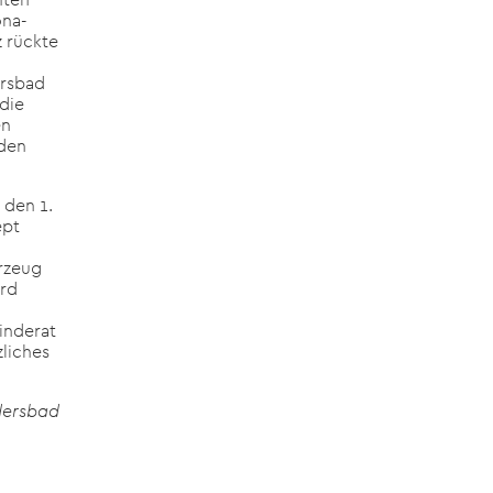
ona-
 rückte
ersbad
die
en
 den
 den 1.
ept
hrzeug
ard
inderat
liches
dersbad