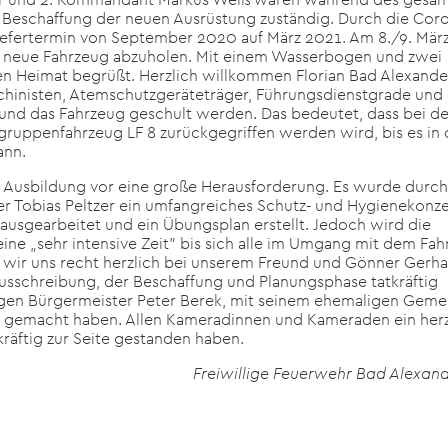
e Beschaffung der neuen Ausrüstung zuständig. Durch die Cor
iefertermin von September 2020 auf März 2021. Am 8./9. März
s neue Fahrzeug abzuholen. Mit einem Wasserbogen und zwei
en Heimat begrüßt. Herzlich willkommen Florian Bad Alexand
hinisten, Atemschutzgeräteträger, Führungsdienstgrade und 
 und das Fahrzeug geschult werden. Das bedeutet, dass bei d
hgruppenfahrzeug LF 8 zurückgegriffen werden wird, bis es in
ann.
e Ausbildung vor eine große Herausforderung. Es wurde durch
Tobias Peltzer ein umfangreiches Schutz- und Hygienekonz
 ausgearbeitet und ein Übungsplan erstellt. Jedoch wird die
ne „sehr intensive Zeit” bis sich alle im Umgang mit dem Fa
n wir uns recht herzlich bei unserem Freund und Gönner Gerh
ausschreibung, der Beschaffung und Planungsphase tatkräftig
ligen Bürgermeister Peter Berek, mit seinem ehemaligen Geme
ch gemacht haben. Allen Kameradinnen und Kameraden ein herz
räftig zur Seite gestanden haben.
Freiwillige Feuerwehr Bad Alexan