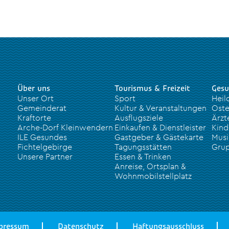
Über uns
Tourismus & Freizeit
Gesu
Unser Ort
Sport
Heil
Gemeinderat
Kultur & Veranstaltungen
Oste
Kraftorte
Ausflugsziele
Ärzt
Arche-Dorf Kleinwendern
Einkaufen & Dienstleister
Kind
ILE Gesundes
Gastgeber & Gästekarte
Musi
Fichtelgebirge
Tagungsstätten
Grup
Unsere Partner
Essen & Trinken
Anreise, Ortsplan &
Wohnmobilstellplatz
pressum
Datenschutz
Haftungsausschluss