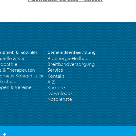
ndheit & Soziales
Gemeindeentwicklung
quelle & Kur
BioenergieHeilbad
opathie
Breitbandversorgung
e & Therapeuten
Service
erhaus Königin Luise
Kontakt
kschule
A-Z
pen & Vereine
Karriere
Downloads
Notdienste