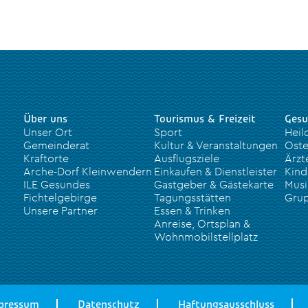
Über uns
Tourismus & Freizeit
Gesu
Unser Ort
Sport
Heil
Gemeinderat
Kultur & Veranstaltungen
Oste
Kraftorte
Ausflugsziele
Ärzt
Arche-Dorf Kleinwendern
Einkaufen & Dienstleister
Kind
ILE Gesundes
Gastgeber & Gästekarte
Musi
Fichtelgebirge
Tagungsstätten
Grup
Unsere Partner
Essen & Trinken
Anreise, Ortsplan &
Wohnmobilstellplatz
pressum
Datenschutz
Haftungsausschluss