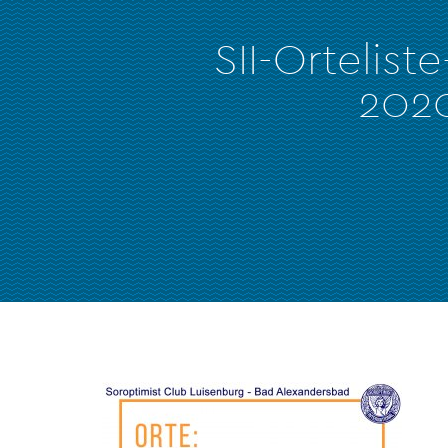
SII-Orteliste
202