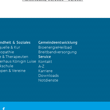
ndheit & Soziales
Gemeindeentwicklung
quelle & Kur
BioenergieHeilbad
opathie
Breitbandversorgung
e & Therapeuten
Service
erhaus Königin Luise
Kontakt
kschule
A-Z
pen & Vereine
Karriere
Downloads
Notdienste