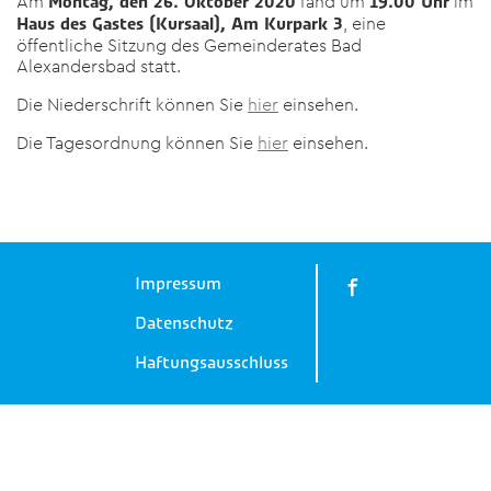
Am
fand um
im
Montag, den 26. Oktober 2020
19.00 Uhr
, eine
Haus des Gastes (Kursaal), Am Kurpark 3
öffentliche Sitzung des Gemeinderates Bad
Alexandersbad statt.
Die Niederschrift können Sie
hier
einsehen.
Die Tagesordnung können Sie
hier
einsehen.
Impressum
Datenschutz
Haftungsausschluss