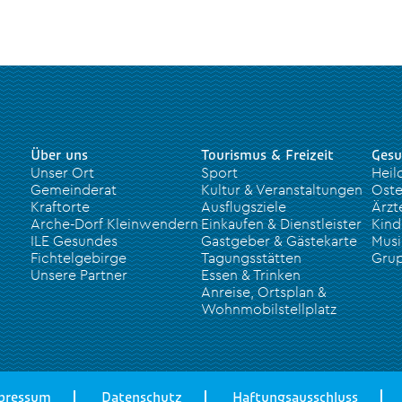
Über uns
Tourismus & Freizeit
Gesu
Unser Ort
Sport
Heil
Gemeinderat
Kultur & Veranstaltungen
Oste
Kraftorte
Ausflugsziele
Ärzt
Arche-Dorf Kleinwendern
Einkaufen & Dienstleister
Kind
ILE Gesundes
Gastgeber & Gästekarte
Musi
Fichtelgebirge
Tagungsstätten
Grup
Unsere Partner
Essen & Trinken
Anreise, Ortsplan &
Wohnmobilstellplatz
pressum
Datenschutz
Haftungsausschluss