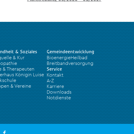
ndheit & Soziales
Gemeindeentwicklung
quelle & Kur
BioenergieHeilbad
opathie
Breitbandversorgung
e & Therapeuten
Service
erhaus Königin Luise
Kontakt
kschule
A-Z
pen & Vereine
Karriere
Downloads
Notdienste