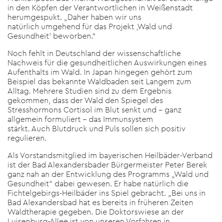
in den Köpfen der Verantwortlichen in Weißenstadt
herumgespukt. „Daher haben wir uns
natürlich umgehend für das Projekt ,Wald und
Gesundheit’ beworben.“
Noch fehlt in Deutschland der wissenschaftliche
Nachweis für die gesundheitlichen Auswirkungen eines
Aufenthalts im Wald. In Japan hingegen gehört zum
Beispiel das bekannte Waldbaden seit Langem zum
Alltag. Mehrere Studien sind zu dem Ergebnis
gekommen, dass der Wald den Spiegel des
Stresshormons Cortisol im Blut senkt und – ganz
allgemein formuliert – das Immunsystem
stärkt. Auch Blutdruck und Puls sollen sich positiv
regulieren.
Als Vorstandsmitglied im bayerischen Heilbäder-Verband
ist der Bad Alexandersbader Bürgermeister Peter Berek
ganz nah an der Entwicklung des Programms „Wald und
Gesundheit“ dabei gewesen. Er habe natürlich die
Fichtelgebirgs-Heilbäder ins Spiel gebracht. „Bei uns in
Bad Alexandersbad hat es bereits in früheren Zeiten
Waldtherapie gegeben. Die Doktorswiese an der
Luisenburg-Allee ist von unseren Vorfahren in