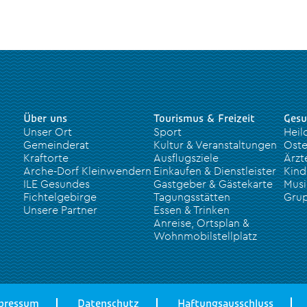
Über uns
Tourismus & Freizeit
Gesu
Unser Ort
Sport
Heil
Gemeinderat
Kultur & Veranstaltungen
Oste
Kraftorte
Ausflugsziele
Ärzt
Arche-Dorf Kleinwendern
Einkaufen & Dienstleister
Kind
ILE Gesundes
Gastgeber & Gästekarte
Musi
Fichtelgebirge
Tagungsstätten
Grup
Unsere Partner
Essen & Trinken
Anreise, Ortsplan &
Wohnmobilstellplatz
pressum
Datenschutz
Haftungsausschluss