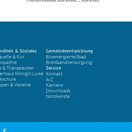
ndheit & Soziales
Gemeindeentwicklung
quelle & Kur
BioenergieHeilbad
opathie
Breitbandversorgung
e & Therapeuten
Service
erhaus Königin Luise
Kontakt
kschule
A-Z
pen & Vereine
Karriere
Downloads
Notdienste