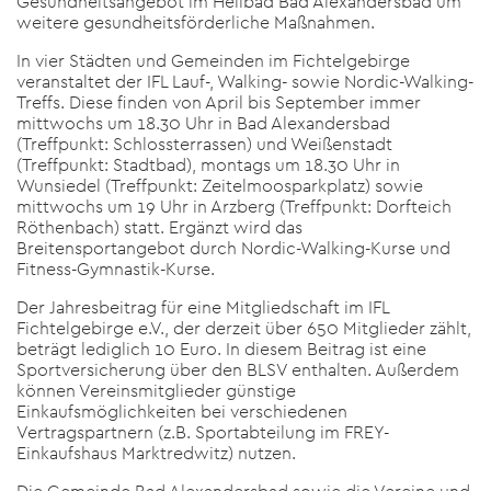
Gesundheitsangebot im Heilbad Bad Alexandersbad um
weitere gesundheitsförderliche Maßnahmen.
In vier Städten und Gemeinden im Fichtelgebirge
veranstaltet der IFL Lauf-, Walking- sowie Nordic-Walking-
Treffs. Diese finden von April bis September immer
mittwochs um 18.30 Uhr in Bad Alexandersbad
(Treffpunkt: Schlossterrassen) und Weißenstadt
(Treffpunkt: Stadtbad), montags um 18.30 Uhr in
Wunsiedel (Treffpunkt: Zeitelmoosparkplatz) sowie
mittwochs um 19 Uhr in Arzberg (Treffpunkt: Dorfteich
Röthenbach) statt. Ergänzt wird das
Breitensportangebot durch Nordic-Walking-Kurse und
Fitness-Gymnastik-Kurse.
Der Jahresbeitrag für eine Mitgliedschaft im IFL
Fichtelgebirge e.V., der derzeit über 650 Mitglieder zählt,
beträgt lediglich 10 Euro. In diesem Beitrag ist eine
Sportversicherung über den BLSV enthalten. Außerdem
können Vereinsmitglieder günstige
Einkaufsmöglichkeiten bei verschiedenen
Vertragspartnern (z.B. Sportabteilung im FREY-
Einkaufshaus Marktredwitz) nutzen.