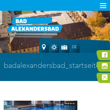
DE
badalexandersbad_startseite_b